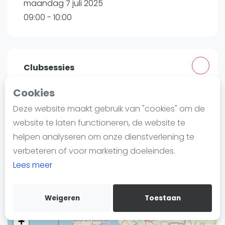
maandag 7 juli 2025
Nieuws
09:00 - 10:00
Blog artikelen
Vragen over padel
Padelgear
Overige
Clubsessies
Ranglijsten
Cookies
Peakz Padel Eindhoven Beursgebouw |
Informatie
Deze website maakt gebruik van "cookies" om de
Eindhoven
Over ons
website te laten functioneren, de website te
Lardinoisstraat 8
Contact
helpen analyseren om onze dienstverlening te
5611 ZZ
Eindhoven
Adverteren
verbeteren of voor marketing doeleindes.
Routebeschrijving
Insights
Lees meer
peakzpadel.nl
Zoek en boek
Weigeren
Toestaan
WhatsApp
Join WhatsApp Community
+