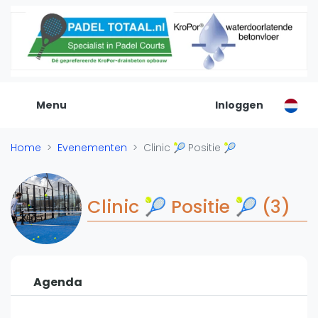
De Padel Gids
Alle padel locaties
Padelwinkels
Padelreizen
Menu
Inloggen
Organisatie
Merken
Home
Evenementen
Clinic 🎾 Positie 🎾
Banenbouwers
Overige categorien
Reserveringssystemen
Clinic 🎾 Positie 🎾 (3)
Padelscholen
Toevoegen data
Laatste updates
Agenda
Padel
Forum