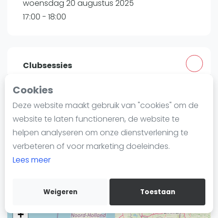
woensdag 20 augustus 2025
Nieuws
17:00 - 18:00
Blog artikelen
Vragen over padel
Padelgear
Overige
Clubsessies
Ranglijsten
Cookies
Peakz Padel Eindhoven Vijfkamplaan |
Informatie
Deze website maakt gebruik van "cookies" om de
Eindhoven
Over ons
website te laten functioneren, de website te
Vijfkamplaan 21
Contact
helpen analyseren om onze dienstverlening te
5624 EB
Eindhoven
Adverteren
verbeteren of voor marketing doeleindes.
Routebeschrijving
Insights
Lees meer
peakzpadel.nl
Zoek en boek
Weigeren
Toestaan
WhatsApp
Join WhatsApp Community
+