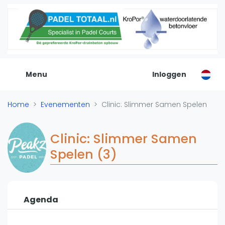
De Padel Gids
Alle padel locaties
Padelwinkels
Padelreizen
Menu
Inloggen
Organisatie
Merken
Home
Evenementen
Clinic: Slimmer Samen Spelen
Banenbouwers
Overige categorien
Clinic: Slimmer Samen
Reserveringssystemen
Spelen (3)
Padelscholen
Toevoegen data
Laatste updates
Agenda
Padel
Forum