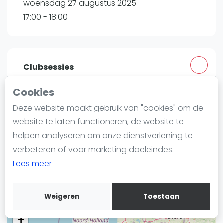
woensdag 27 augustus 2025
Nieuws
17:00 - 18:00
Blog artikelen
Vragen over padel
Padelgear
Overige
Clubsessies
Ranglijsten
Cookies
Peakz Padel Eindhoven Vijfkamplaan |
Informatie
Deze website maakt gebruik van "cookies" om de
Eindhoven
Over ons
website te laten functioneren, de website te
Vijfkamplaan 21
Contact
helpen analyseren om onze dienstverlening te
5624 EB
Eindhoven
Adverteren
verbeteren of voor marketing doeleindes.
Routebeschrijving
Insights
Lees meer
peakzpadel.nl
Zoek en boek
Weigeren
Toestaan
WhatsApp
Join WhatsApp Community
+