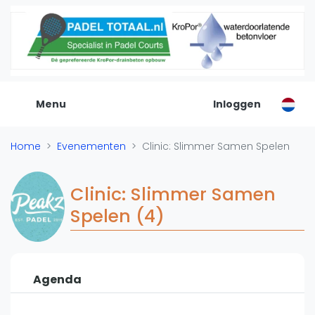
De Padel Gids
Alle padel locaties
Padelwinkels
Padelreizen
Menu
Inloggen
Organisatie
Merken
Home
Evenementen
Clinic: Slimmer Samen Spelen
Banenbouwers
Overige categorien
Clinic: Slimmer Samen
Reserveringssystemen
Spelen (4)
Padelscholen
Toevoegen data
Laatste updates
Agenda
Padel
Forum