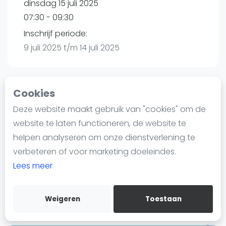
dinsdag 15 juli 2025
Nieuws
07:30 - 09:30
Blog artikelen
Vragen over padel
Inschrijf periode:
9 juli 2025 t/m 14 juli 2025
Padelgear
Overige
Ranglijsten
Cookies
Playtomic (Geannuleerd)
Informatie
Deze website maakt gebruik van "cookies" om de
Over ons
website te laten functioneren, de website te
Plaza Padel Sneek | Sneek
Contact
helpen analyseren om onze dienstverlening te
Molenkrite 130a
Adverteren
verbeteren of voor marketing doeleindes.
8608 XK
Sneek
Insights
Lees meer
Routebeschrijving
Zoek en boek
playtomic.io
Weigeren
Toestaan
WhatsApp
Join WhatsApp Community