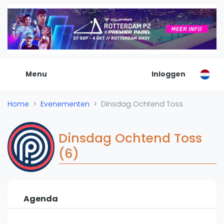
De Padel Gids
Alle padel locaties
Padelwinkels
Padelreizen
Menu
Inloggen
Organisatie
Merken
Home
Evenementen
Dinsdag Ochtend Toss
Banenbouwers
Overige categorien
Dinsdag Ochtend Toss
Reserveringssystemen
(6)
Padelscholen
Toevoegen data
Laatste updates
Agenda
Padel
Forum