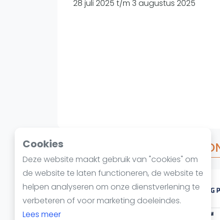
Reserveringssystemen
28 juli 2025 t/m 3 augustus 2025
Padelscholen
Toevoegen data
Laatste updates
Cookies
Over FIP BRONZE HERACLION
Deze website maakt gebruik van "cookies" om
de website te laten functioneren, de website te
helpen analyseren om onze dienstverlening te
verbeteren of voor marketing doeleindes.
Lees meer