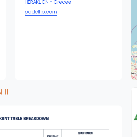
Overige
HERAKLION - Grecee
padelfip.com
Ranglijsten
Nationale Toernooien
Internationale toernooien
J
 II