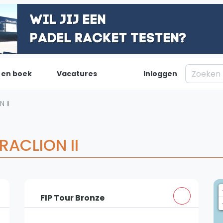
 en boek
Vacatures
Inloggen
Padel
Inf
 II
Forum
Over on
Nieuws
Contac
RACLION II
Blog artikelen
Adverte
Vragen over padel
Insights
Padelgear
FIP Tour Bronze