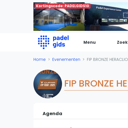
Kortingscode: PADELGIDS10
Menu
Zoek
De Padel Gids
Home
Evenementen
FIP BRONZE HERACLION
Alle padel locaties
Padelwinkels
FIP BRONZE HE
Padelreizen
Organisatie
Merken
Banenbouwers
Agenda
Overige categorien