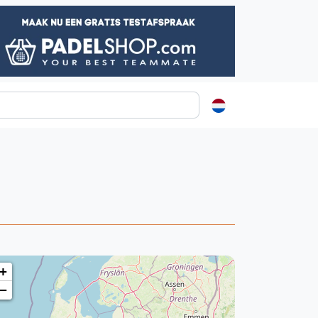
ormatie
s
t
ren
+
−