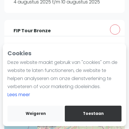
4 augustus 2025 t/m 10 augustus 2025
Nieuws
Blog artikelen
Vragen over padel
Padelgear
FIP Tour Bronze
Overige
Ranglijsten
Jersey island - Great Britain
Cookies
padelfip.com
Informatie
Deze website maakt gebruik van "cookies" om de
Over ons
website te laten functioneren, de website te
Contact
helpen analyseren om onze dienstverlening te
Adverteren
+
verbeteren of voor marketing doeleindes.
Insights
Lees meer
−
Zoek en boek
Weigeren
Toestaan
WhatsApp
Join WhatsApp Community