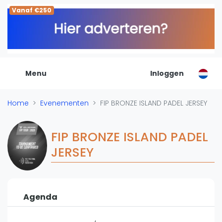
Vanaf €250
De Padel Gids
Alle padel locaties
Padelwinkels
Padelreizen
Menu
Inloggen
Organisatie
Merken
Home
Evenementen
FIP BRONZE ISLAND PADEL JERSEY
Banenbouwers
Overige categorien
FIP BRONZE ISLAND PADEL
Reserveringssystemen
JERSEY
Padelscholen
Toevoegen data
Laatste updates
Agenda
Padel
Forum