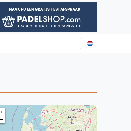
ormatie
s
t
ren
+
−