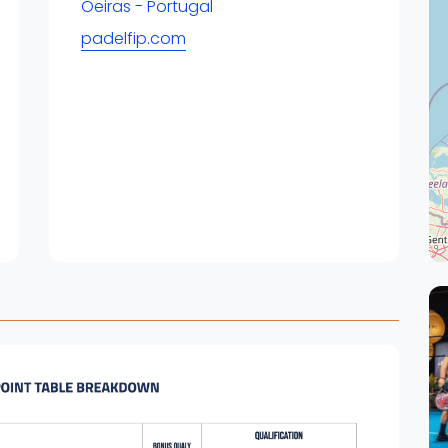
Overige
Oeiras - Portugal
padelfip.com
Ranglijsten
Nationale Toernooien
Internationale toernooien
J