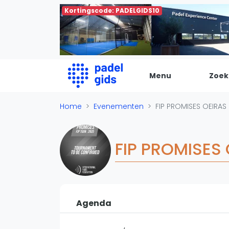
Kortingscode: PADELGIDS10
Menu
Zoek
De Padel Gids
Home
Evenementen
FIP PROMISES OEIRAS
Alle padel locaties
Padelwinkels
FIP PROMISES
Padelreizen
Organisatie
Merken
Banenbouwers
Agenda
Overige categorien