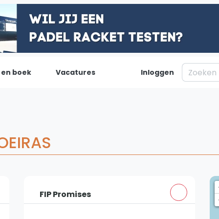
 en boek
Vacatures
Inloggen
Padel
Inf
Forum
Over on
Nieuws
Contac
 OEIRAS
Blog artikelen
Adverte
Vragen over padel
Insights
Padelgear
FIP Promises