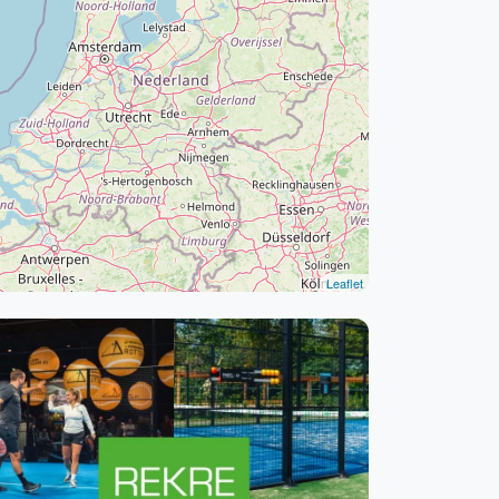
WhatsApp
oin WhatsApp Community
Leaflet
Kortingscode: PADELGIDS10
Vanaf €250