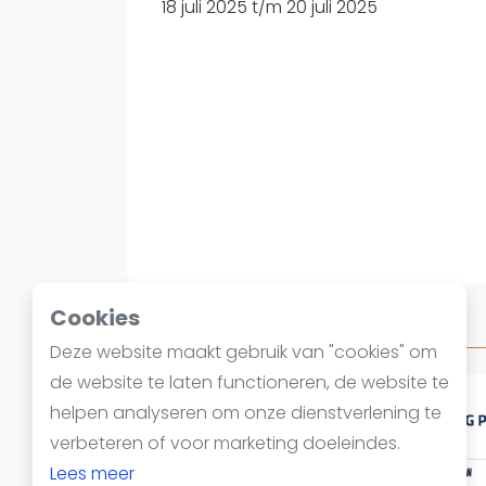
Reserveringssystemen
18 juli 2025 t/m 20 juli 2025
Padelscholen
Toevoegen data
Laatste updates
Cookies
Over FIP PROMISES OEIRAS
Deze website maakt gebruik van "cookies" om
de website te laten functioneren, de website te
helpen analyseren om onze dienstverlening te
verbeteren of voor marketing doeleindes.
Lees meer