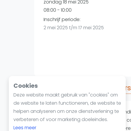
Reserveringssystemen
zondag 18 mei 2025
Padelscholen
08:00 - 10:00
Toevoegen data
Inschrijf periode:
Laatste updates
2 mei 2025 t/m 17 mei 2025
Cookies
Over FUN games Beginners
Deze website maakt gebruik van "cookies" om
de website te laten functioneren, de website te
helpen analyseren om onze dienstverlening te
FUN games beginners!! Inschrijven (ind
verbeteren of voor marketing doeleindes.
Playtomic app / Plaza Padel Sneek / c
Lees meer
team ingedeeld en je speelt meerdere 