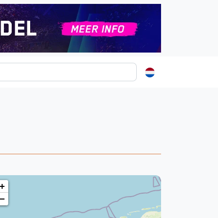
ormatie
s
t
ren
+
−