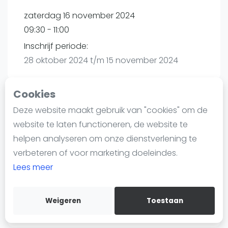
Nieuws
zaterdag 16 november 2024
Blog artikelen
09:30 - 11:00
Vragen over padel
Inschrijf periode:
Padelgear
28 oktober 2024 t/m 15 november 2024
Overige
Ranglijsten
Cookies
Informatie
Deze website maakt gebruik van "cookies" om de
Playtomic
Over ons
website te laten functioneren, de website te
Contact
helpen analyseren om onze dienstverlening te
Plaza Padel Rijswijk | Rijswijk
Adverteren
verbeteren of voor marketing doeleindes.
Cobbenhagenstraat 2a
Insights
Lees meer
2288 ET
Rijswijk
Zoek en boek
Routebeschrijving
playtomic.io
Weigeren
Toestaan
WhatsApp
Join WhatsApp Community