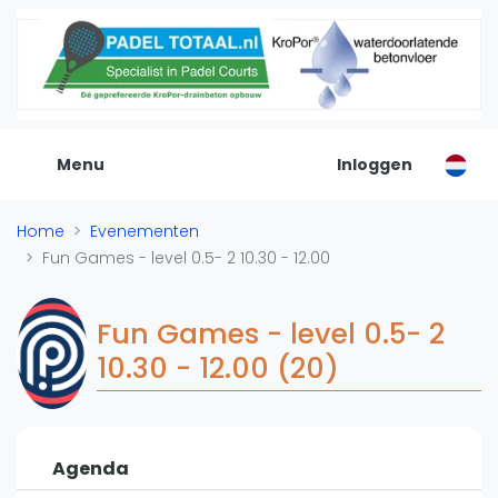
De Padel Gids
Alle padel locaties
Padelwinkels
Padelreizen
Menu
Inloggen
Organisatie
Merken
Home
Evenementen
Banenbouwers
Fun Games - level 0.5- 2 10.30 - 12.00
Overige categorien
Reserveringssystemen
Fun Games - level 0.5- 2
Padelscholen
10.30 - 12.00 (20)
Toevoegen data
Laatste updates
Padel
Agenda
Forum