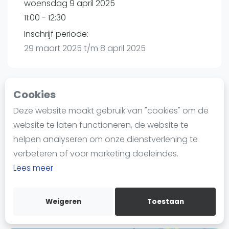
woensdag 9 april 2025
Nieuws
11:00 - 12:30
Blog artikelen
Vragen over padel
Inschrijf periode:
29 maart 2025 t/m 8 april 2025
Padelgear
Overige
Ranglijsten
Cookies
Playtomic
Informatie
Deze website maakt gebruik van "cookies" om de
Over ons
website te laten functioneren, de website te
Plaza Padel Rijswijk | Rijswijk
Contact
helpen analyseren om onze dienstverlening te
Cobbenhagenstraat 2a
Adverteren
verbeteren of voor marketing doeleindes.
2288 ET
Rijswijk
Insights
Lees meer
Routebeschrijving
Zoek en boek
playtomic.io
Weigeren
Toestaan
WhatsApp
Join WhatsApp Community