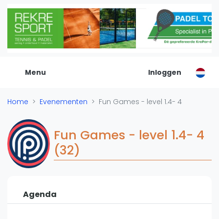
De Padel Gids
Alle padel locaties
Padelwinkels
Padelreizen
Menu
Inloggen
Organisatie
Merken
Home
Evenementen
Fun Games - level 1.4- 4
Banenbouwers
Overige categorien
Fun Games - level 1.4- 4
Reserveringssystemen
(32)
Padelscholen
Toevoegen data
Laatste updates
Agenda
Padel
Forum