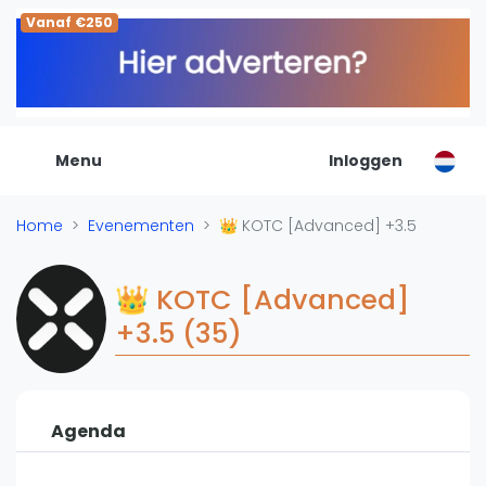
Vanaf €250
De Padel Gids
Alle padel locaties
Padelwinkels
Padelreizen
Menu
Inloggen
Organisatie
Merken
Home
Evenementen
👑 KOTC [Advanced] +3.5
Banenbouwers
Overige categorien
👑 KOTC [Advanced]
Reserveringssystemen
+3.5 (35)
Padelscholen
Toevoegen data
Laatste updates
Agenda
Padel
Forum