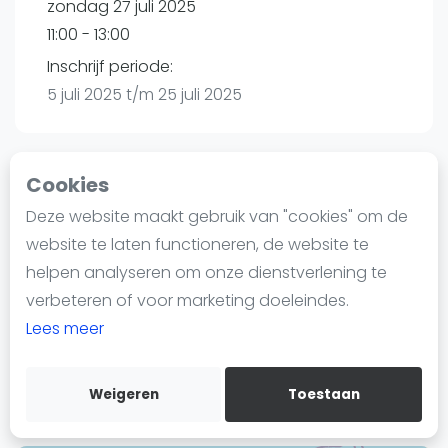
zondag 27 juli 2025
Nieuws
11:00 - 13:00
Blog artikelen
Vragen over padel
Inschrijf periode:
5 juli 2025 t/m 25 juli 2025
Padelgear
Overige
Ranglijsten
Cookies
Playtomic
Informatie
Deze website maakt gebruik van "cookies" om de
Over ons
website te laten functioneren, de website te
XNRGY | Amsterdam
Contact
helpen analyseren om onze dienstverlening te
De Flinesstraat 10
Adverteren
verbeteren of voor marketing doeleindes.
1114 AL
Amsterdam
Insights
Lees meer
Routebeschrijving
Zoek en boek
playtomic.io
Weigeren
Toestaan
WhatsApp
Join WhatsApp Community