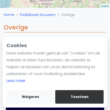
Nieuws
Leaflet
Blog artikelen
Home
Padelbaan bouwers
Overige
Vragen over padel
Padelgear
Overige
Overige
Ranglijsten
Cookies
Padelbaan bouwer
Informatie
Deze website maakt gebruik van "cookies" om de
Over ons
website te laten functioneren, de website te
Contact
helpen analyseren om onze dienstverlening te
Adverteren
verbeteren of voor marketing doeleindes.
Insights
Lees meer
Zoek en boek
Vanaf €250
Kortingscode: PADELGIDS10
Weigeren
Toestaan
WhatsApp
Join WhatsApp Community