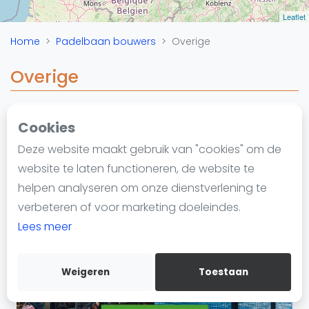
Nieuws
Leaflet
Blog artikelen
Home
Padelbaan bouwers
Overige
Vragen over padel
Padelgear
Overige
Overige
Ranglijsten
Cookies
Padelbaan bouwer
Informatie
Deze website maakt gebruik van "cookies" om de
Over ons
website te laten functioneren, de website te
Contact
helpen analyseren om onze dienstverlening te
Adverteren
verbeteren of voor marketing doeleindes.
Insights
Lees meer
Zoek en boek
Kortingscode: PADELGIDS10
Vanaf €250
Weigeren
Toestaan
WhatsApp
Join WhatsApp Community