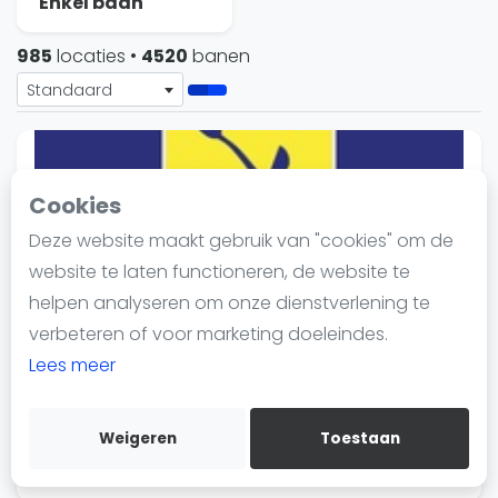
Enkel baan
Nieuws
Blog artikelen
985
locaties
•
4520
banen
Vragen over padel
Standaard
Padelgear
Overige
Ranglijsten
Cookies
Informatie
Deze website maakt gebruik van "cookies" om de
Over ons
website te laten functioneren, de website te
Contact
helpen analyseren om onze dienstverlening te
Adverteren
verbeteren of voor marketing doeleindes.
Insights
Lees meer
VTC Veenendaal
Zoek en boek
Veenendaal
Weigeren
Toestaan
WhatsApp
2 banen
- 3 verwacht
Join WhatsApp Community