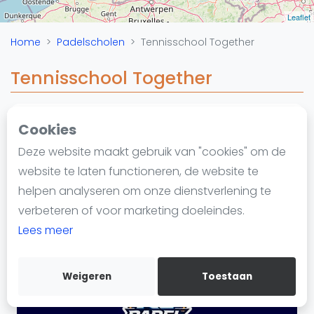
Nieuws
Leaflet
Blog artikelen
Home
Padelscholen
Tennisschool Together
Vragen over padel
Padelgear
Tennisschool Together
Overige
Ranglijsten
Cookies
Padelschool
Informatie
Zoetermeer
Deze website maakt gebruik van "cookies" om de
Over ons
https://tennispadelschooltogether.nl/
website te laten functioneren, de website te
Contact
helpen analyseren om onze dienstverlening te
Adverteren
verbeteren of voor marketing doeleindes.
Insights
Lees meer
Zoek en boek
Weigeren
Toestaan
WhatsApp
Join WhatsApp Community
Vanaf €250
Kortingscode: PADELGIDS10