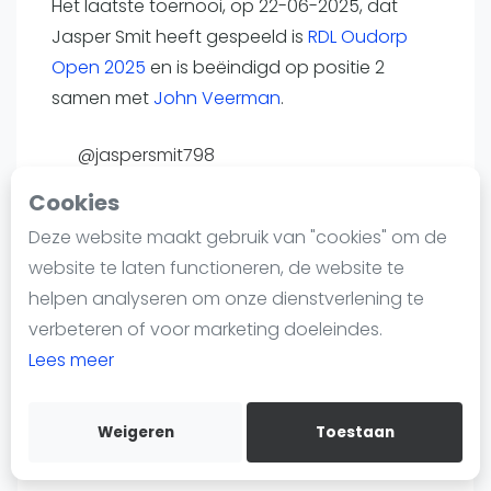
Het laatste toernooi, op 22-06-2025, dat
Nieuws
Jasper Smit heeft gespeeld is
RDL Oudorp
Blog artikelen
Open 2025
en is beëindigd op positie 2
Vragen over padel
samen met
John Veerman
.
Padelgear
Overige
@jaspersmit798
Ranglijsten
FIP profiel
Cookies
Toernooi.nl
Informatie
Deze website maakt gebruik van "cookies" om de
Over ons
website te laten functioneren, de website te
Contact
helpen analyseren om onze dienstverlening te
Adverteren
Speelpositie
verbeteren of voor marketing doeleindes.
Insights
--
Lees meer
Zoek en boek
Weigeren
Toestaan
WhatsApp
Join WhatsApp Community
Land