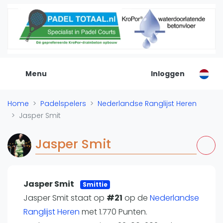
De Padel Gids
Alle padel locaties
Padelwinkels
Padelreizen
Menu
Inloggen
Organisatie
Merken
Home
Padelspelers
Nederlandse Ranglijst Heren
Banenbouwers
Jasper Smit
Overige categorien
Reserveringssystemen
Jasper Smit
Padelscholen
Toevoegen data
Laatste updates
Jasper Smit
Smittie
Jasper Smit staat op
Padel
#21
op de
Nederlandse
Ranglijst Heren
met 1.770 Punten.
Forum