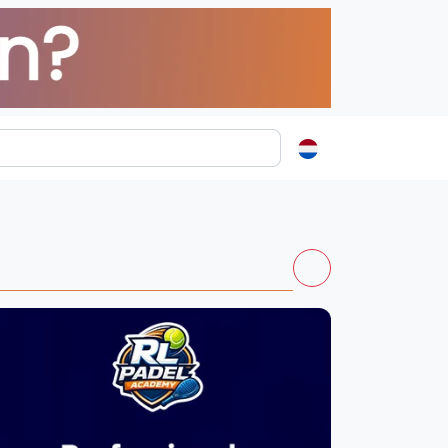
ormatie
s
t
ren
Vanaf €250
Kortingscode: PADELGIDS10