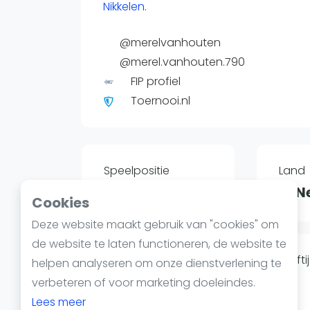
Reserveringssystemen
Nikkelen
.
Padelscholen
@merelvanhouten
Toevoegen data
@merel.vanhouten.790
Laatste updates
FIP profiel
Toernooi.nl
Speelpositie
Land
--
N
Cookies
Deze website maakt gebruik van "cookies" om
de website te laten functioneren, de website te
Geboortedatum
Leefti
helpen analyseren om onze dienstverlening te
02-01-2002
24
verbeteren of voor marketing doeleindes.
Lees meer