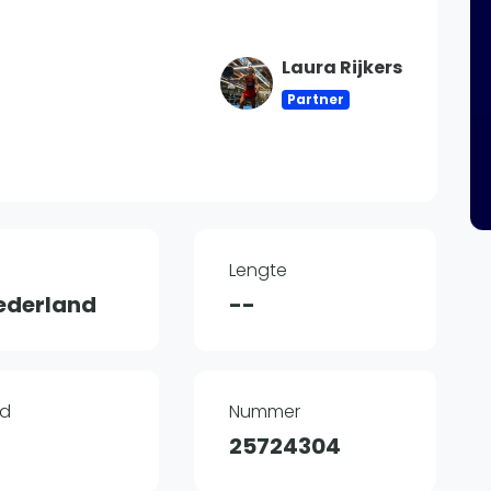
Overige
Ranglijsten
Laura Rijkers
Nationale Toernooien
Partner
Internationale toernooien
J
Lengte
ederland
--
jd
Nummer
25724304