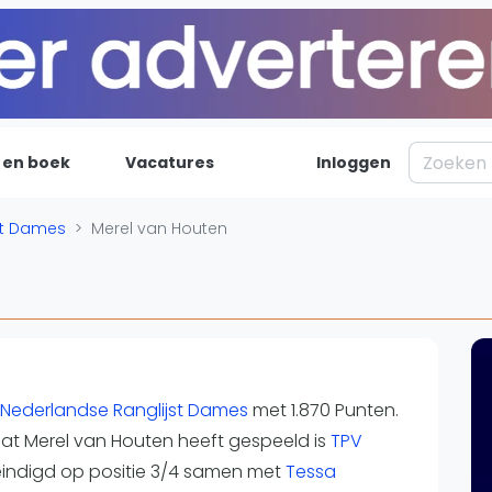
 en boek
Vacatures
Inloggen
Padel
Inf
st Dames
Merel van Houten
Forum
Over on
n
Nieuws
Contac
Blog artikelen
Adverte
Vragen over padel
Insights
Padelgear
Nederlandse Ranglijst Dames
met 1.870 Punten.
dat Merel van Houten heeft gespeeld is
TPV
ëindigd op positie 3/4 samen met
Tessa