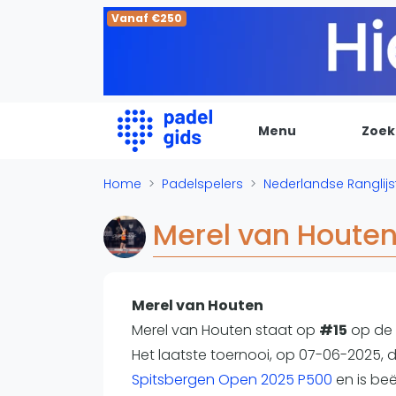
Vanaf €250
Menu
Zoek
De Padel Gids
Home
Padelspelers
Nederlandse Ranglij
Alle padel locaties
Merel van Houte
Padelwinkels
Padelreizen
Organisatie
Merel van Houten
Merken
Merel van Houten staat op
#15
op de
Banenbouwers
Het laatste toernooi, op 07-06-2025, 
Overige categorien
Spitsbergen Open 2025 P500
en is be