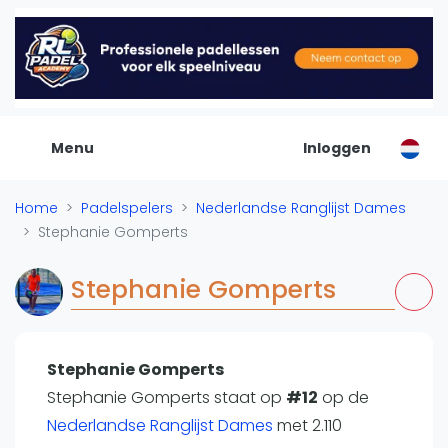
De Padel Gids
Alle padel locaties
Padelwinkels
Padelreizen
Menu
Inloggen
Organisatie
Merken
Home
Padelspelers
Nederlandse Ranglijst Dames
Banenbouwers
Stephanie Gomperts
Overige categorien
Reserveringssystemen
Stephanie Gomperts
Padelscholen
Toevoegen data
Laatste updates
Stephanie Gomperts
Stephanie Gomperts staat op
Padel
#12
op de
Nederlandse Ranglijst Dames
met 2.110
Forum