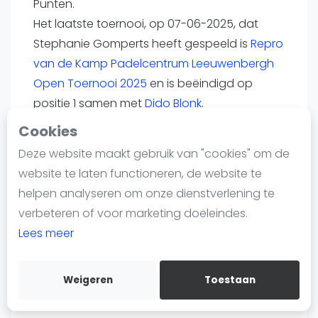
Punten.
Nieuws
Het laatste toernooi, op 07-06-2025, dat
Blog artikelen
Stephanie Gomperts heeft gespeeld is
Repro
Vragen over padel
van de Kamp Padelcentrum Leeuwenbergh
Padelgear
Open Toernooi 2025
en is beëindigd op
Overige
positie 1 samen met
Dido Blonk
.
Ranglijsten
Cookies
@mastergomp
Dido
Informatie
Deze website maakt gebruik van "cookies" om de
@stephaniegomperts
Blonk
Over ons
website te laten functioneren, de website te
FIP profiel
Partner
Contact
helpen analyseren om onze dienstverlening te
Toernooi.nl
Adverteren
verbeteren of voor marketing doeleindes.
Insights
Lees meer
Zoek en boek
Speelpositie
Weigeren
Toestaan
WhatsApp
--
Join WhatsApp Community