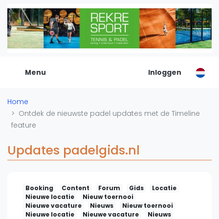
De Padel Gids
Alle padel locaties
Padelwinkels
Padelreizen
Menu
Inloggen
Organisatie
Merken
Home
Banenbouwers
Ontdek de nieuwste padel updates met de Timeline
Overige categorien
feature
Reserveringssystemen
Updates padelgids.nl
Padelscholen
Toevoegen data
Laatste updates
Booking
Content
Forum
Gids
Locatie
Padel
Nieuwe locatie
Nieuw toernooi
Nieuwe vacature
Nieuws
Nieuw toernooi
Forum
Nieuwe locatie
Nieuwe vacature
Nieuws