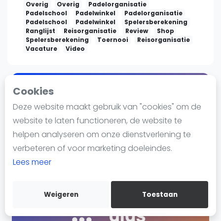
Nieuws
Overig
Overig
Padelorganisatie
Padelschool
Padelwinkel
Padelorganisatie
Blog artikelen
Padelschool
Padelwinkel
Spelersberekening
Vragen over padel
Ranglijst
Reisorganisatie
Review
Shop
Spelersberekening
Toernooi
Reisorganisatie
Padelgear
Vacature
Video
Overige
Ranglijsten
Vanaf €250
Cookies
Informatie
Deze website maakt gebruik van "cookies" om de
Over ons
website te laten functioneren, de website te
Contact
helpen analyseren om onze dienstverlening te
Adverteren
verbeteren of voor marketing doeleindes.
Insights
Lees meer
Zoek en boek
Weigeren
Toestaan
WhatsApp
Join WhatsApp Community