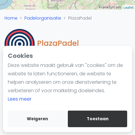
Nieuws
Leaflet
Blog artikelen
Home
Padelorganisatie
PlazaPadel
Vragen over padel
Padelgear
Overige
PlazaPadel
Ranglijsten
Cookies
Informatie
Deze website maakt gebruik van "cookies" om de
Over ons
website te laten functioneren, de website te
Padelketen
Contact
helpen analyseren om onze dienstverlening te
https://www.plazapadel.com/
Adverteren
verbeteren of voor marketing doeleindes.
Insights
Lees meer
Zoek en boek
Weigeren
Toestaan
WhatsApp
Join WhatsApp Community
@plazapadel