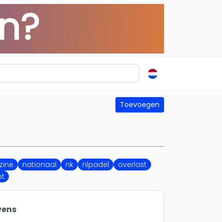
ormatie
Toevoegen
s
t
ren
ine
nationaal
nk
nlpadel
overlast
pt
vens