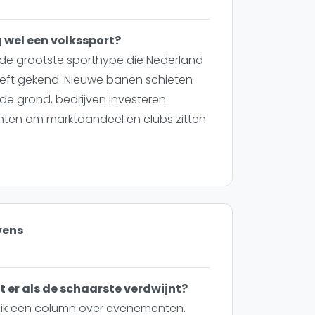
 wel een volkssport?
l de grootste sporthype die Nederland
WhatsApp
oin WhatsApp Community
eft gekend. Nieuwe banen schieten
de grond, bedrijven investeren
hten om marktaandeel en clubs zitten
vens
 er als de schaarste verdwijnt?
f ik een column over evenementen.