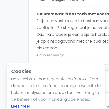
15
Reserveringssystemen
Padelscholen
Column: Wat is dat toch met voetb
Toevoegen data
Er lijkt een vaste route te bestaan vo
Laatste updates
voetballer. Eerst zeg je dat je het voetb
Daarna probeer je een tijdje te hardlope
je op dinsdagavond met drie oud-te
glazen kooi.
4 minuten leestijd
Cookies
Deze website maakt gebruik van "cookies" om
Gert Jan Stevens
de website te laten functioneren, de website te
24 juni 2026
207
helpen analyseren om onze dienstverlening te
verbeteren of voor marketing doeleindes.
Column: De padelbubbel
Lees meer
Vorige week speelde ik een toernooi. V